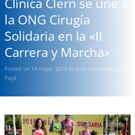
Clínica Clern se une a
la ONG Cirugía
Solidaria en la «II
Carrera y Marcha»
Posted on
14 mayo, 2019
by
José Alberto Morales
Payá
Portada
»
Clínica Clern se une a la ONG Cirugía Solidaria en la «II Carrera y Marcha»