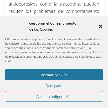
antidepresivos como la trazodona, pueden
reducir los problemas de comportamiento
asociados a la DFT. Los inhibidores selectivos
Gestionar el Consentimiento
de la recaptación de la serotonina (ISRS),
de las Cookies
como la sertralina o la fluvoxamina, también
Utilizamos cookies propias con finalidad técnica, no recaba ni cede datos
han sido eficaces en algunas personas.
de carácter personal de los usuarios sin su conocimiento. Estas cookies
–
Antipsicóticos
: En ocasiones se usan
son necesarias para el correcto funcionamiento del sitio web. Sin
embargo, puede contener enlaces a sitios web de terceros con políticas
antipsicóticos como la olanzapina (zypresa) o
de privacidad ajenas, que podrás decidir si aceptas o no cuando accedas a
ellos.
la quetiapina (seroquel) para combatir los
problemas de comportamiento que genera la
Aceptar cookies
DFT. Sin embargo, estos medicamentos
deben usarse con precaución porque entre
Denegado
sus efectos secundarios se incluye un mayor
Ajustar configuración
riesgo de muerte en los pacientes con
demencia.